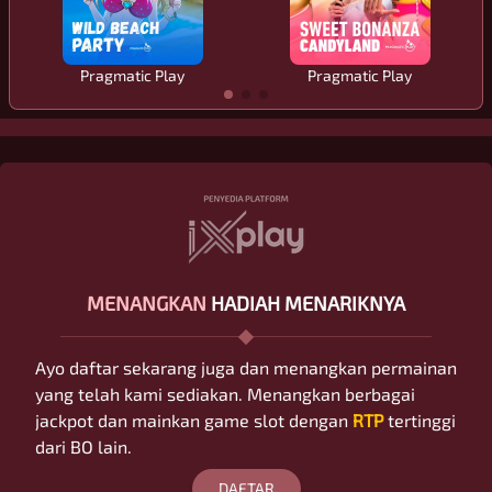
Pragmatic Play
Pragmatic Play
MENANGKAN
HADIAH MENARIKNYA
Ayo daftar sekarang juga dan menangkan permainan
yang telah kami sediakan. Menangkan berbagai
jackpot dan mainkan game slot dengan
RTP
tertinggi
dari BO lain.
DAFTAR