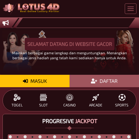
SELAMAT DATANG DI WEBSITE GACOR
Mainkan berbagai game lengkap dan menguntungkan. Menangkan
berbagai jenis hadiah yang telah kami sediakan hanya untuk Anda.
MASUK
DAFTAR
TOGEL
SLOT
CASINO
ARCADE
SPORTS
PROGRESIVE
JACKPOT