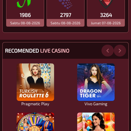
1986
2797
3264
Sabtu 08-08-2026
Sabtu 08-08-2026
Jumat 07-08-2026
RECOMENDED
LIVE CASINO
Pragmatic Play
Vivo Gaming