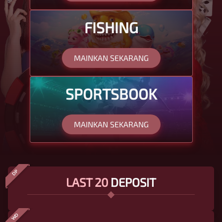
FISHING
MAINKAN SEKARANG
SPORTSBOOK
MAINKAN SEKARANG
DP
LAST 20
DEPOSIT
WD